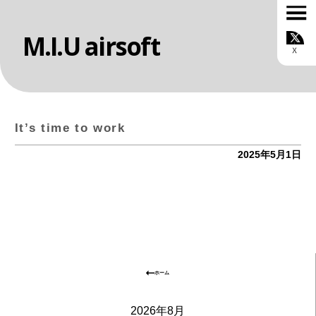
M.I.U airsoft
TOP
お知らせ
ONLINE SHOP
MIUについて
カスタムサービス
It’s time to work
スタッフ紹介
ルール
2025年5月1日
ギャラリー
ブログ
お問い合わせ
会社概要
ホーム
2026年8月