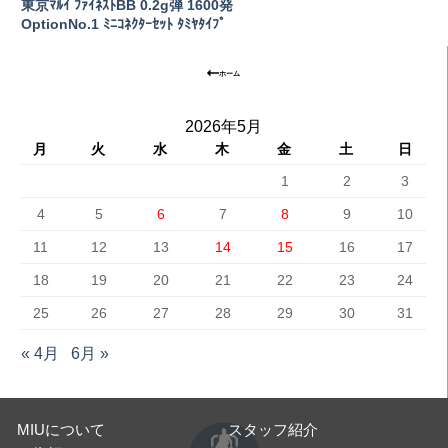
東京ﾏﾙｲ ﾌｧｲﾈｽﾄBB 0.2g弾 1600発
OptionNo.1 ﾐﾆｺﾈｸﾀｰｾｯﾄ ﾀﾐﾔﾀｲﾌﾟ
ホーム
2026年5月
月
火
水
木
金
土
日
1
2
3
4
5
6
7
8
9
10
11
12
13
14
15
16
17
18
19
20
21
22
23
24
25
26
27
28
29
30
31
« 4月
6月 »
MIUについて
スタッフ紹介