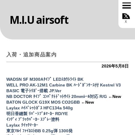
M.I.U airsoft
TOP
お知らせ
ONLINE SHOP
MIUについて
カスタムサービス
入荷・追加商品案内
スタッフ紹介
ルール
2026年5月8日
ギャラリー
ブログ
WADSN SF M300Aﾀｲﾌﾟ LEDｽｶｳﾄﾗｲﾄ BK
お問い合わせ
WELL PRO AK-12M1 Carbine BK ﾊｰﾄﾞｶﾞﾝｹｰｽ付 Kestrel V3
会社概要
BASIC 電子ﾄﾘｶﾞｰ搭載 JP.Ver
NB DOCTOR ﾀｲﾌﾟ ｺﾝﾊﾟｸﾄﾄﾞｯﾄｻｲﾄ 20mmﾚｰﾙ対応 R/G
←New
BATON GLOCK G19X MOS CO2GBB
←New
Laylax ﾊｲﾊﾞﾚｯﾄｶﾞｽ HFC134a 540g
明日香縫製 ﾘﾊﾞｰｼﾌﾞﾙﾏｰｶｰ RD/YE
ｲﾝﾃﾞｨ ﾌﾞﾗｯｸﾊﾟｰｶｰ ｽﾌﾟﾚｰ塗料
Laylax ｸｲｯｸﾏｰｶｰ
東京ﾏﾙｲ ﾌｧｲﾈｽﾄBB 0.25g弾 1300発