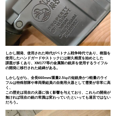
しかし開発、使用された時代がベトナム戦争時代であり、樹脂を
使用したハンドガードやストックには耐久精度を始めとした
課題が多くあり、XM177等の金属製の銃床を使用するライフル
の開発に移行された経緯がある。
しかしながら、全長660mm/重量2.5㎏の短銃身かつ軽量のライ
フルは特殊部隊や車両乗組員の自衛用火器として需要が非常に高
く、
この歴史は現在の火器に強く影響を与えており、これらの開発が
無ければ現在の銃の常識は変わっていたといっても過言ではない
だろう。