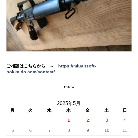
ご相談はこちらから →
https://miuairsoft-
hokkaido.com/contact/
ホーム
2025年5月
月
火
水
木
金
土
日
1
2
3
4
5
6
7
8
9
10
11