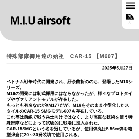
M.I.U airsoft
TOP
お知らせ
ONLINE SHOP
MIUについて
カスタムサービス
特殊部隊御用達の始祖 CAR-15 【M607】
スタッフ紹介
ルール
2025年5月27日
ギャラリー
ブログ
ベトナム戦争時代に開発され、紆余曲折ののち、登場したM16シ
お問い合わせ
リーズ。
会社概要
M16の開発には制式採用にはならなかったが、様々なプロトタイ
プやヴァリアントモデルが存在した。
もっとも有名なのがXM177だが、M16をそのまま小型化したス
タイルのCAR-15 SMGモデル607も存在している。
これ等は前線で戦う兵士向けではなく、より高度な技術を使う特
殊部隊などによって試験的に戦場に投入された。
CAR-15SMGという名を冠しているが、使用弾丸は5.56㎜弾を箱
型弾倉に20～30発装填で使用される。