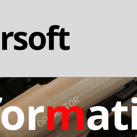
irsoft
for
m
at