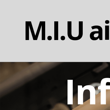
M.I.U a
In