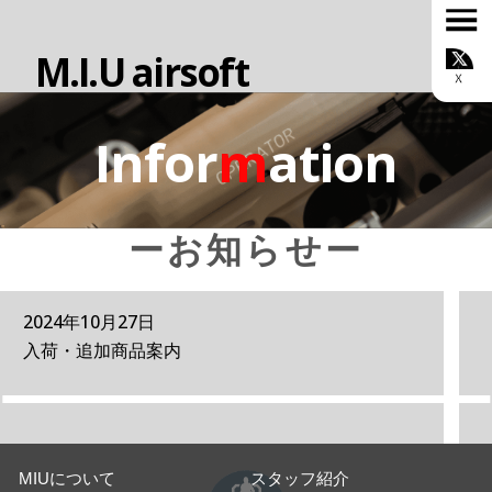
M.I.U airsoft
TOP
お知らせ
ONLINE SHOP
Infor
m
ation
MIUについて
カスタムサービス
スタッフ紹介
ルール
ーお知らせー
ギャラリー
ブログ
お問い合わせ
2024年10月27日
会社概要
入荷・追加商品案内
MIUについて
スタッフ紹介