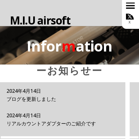
M.I.U airsoft
TOP
お知らせ
ONLINE SHOP
Infor
m
ation
MIUについて
カスタムサービス
スタッフ紹介
ルール
ーお知らせー
ギャラリー
ブログ
お問い合わせ
2024年4月14日
会社概要
ブログを更新しました
2024年4月14日
リアルカウントアダプターのご紹介です