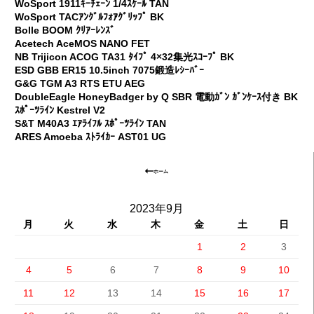
WoSport 1911ｷｰﾁｪｰﾝ 1/4ｽｹｰﾙ TAN
WoSport TACｱﾝｸﾞﾙﾌｫｱｸﾞﾘｯﾌﾟ BK
Bolle BOOM ｸﾘｱｰﾚﾝｽﾞ
Acetech AceMOS NANO FET
NB Trijicon ACOG TA31 ﾀｲﾌﾟ 4×32集光ｽｺｰﾌﾟ BK
ESD GBB ER15 10.5inch 7075鍛造ﾚｼｰﾊﾞｰ
G&G TGM A3 RTS ETU AEG
DoubleEagle HoneyBadger by Q SBR 電動ｶﾞﾝ ｶﾞﾝｹｰｽ付き BK
ｽﾎﾟｰﾂﾗｲﾝ Kestrel V2
S&T M40A3 ｴｱﾗｲﾌﾙ ｽﾎﾟｰﾂﾗｲﾝ TAN
ARES Amoeba ｽﾄﾗｲｶｰ AST01 UG
ホーム
2023年9月
月
火
水
木
金
土
日
1
2
3
4
5
6
7
8
9
10
11
12
13
14
15
16
17