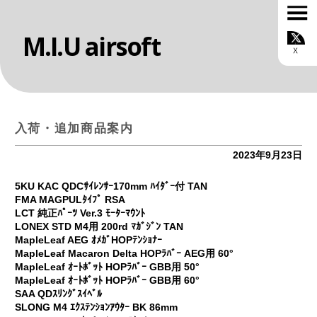
M.I.U airsoft
TOP
お知らせ
ONLINE SHOP
MIUについて
カスタムサービス
入荷・追加商品案内
スタッフ紹介
ルール
2023年9月23日
ギャラリー
ブログ
5KU KAC QDCｻｲﾚﾝｻｰ170mm ﾊｲﾀﾞｰ付 TAN
お問い合わせ
FMA MAGPULﾀｲﾌﾟ RSA
会社概要
LCT 純正ﾊﾟｰﾂ Ver.3 ﾓｰﾀｰﾏｳﾝﾄ
LONEX STD M4用 200rd ﾏｶﾞｼﾞﾝ TAN
MapleLeaf AEG ｵﾒｶﾞHOPﾃﾝｼｮﾅｰ
MapleLeaf Macaron Delta HOPﾗﾊﾞｰ AEG用 60°
MapleLeaf ｵｰﾄﾎﾞｯﾄ HOPﾗﾊﾞｰ GBB用 50°
MapleLeaf ｵｰﾄﾎﾞｯﾄ HOPﾗﾊﾞｰ GBB用 60°
SAA QDｽﾘﾝｸﾞｽｲﾍﾞﾙ
SLONG M4 ｴｸｽﾃﾝｼｮﾝｱｳﾀｰ BK 86mm