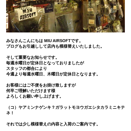
みなさんこんにちは MIU AIRSOFTです。
ブログもお引越し
して
店内も模様替え
いたしました。
そして
重要なお知らせ
です。
毎週水曜日が定休日となっておりましたが
スタッフの都合により
今週より
毎週水曜日、木曜日が定休日
となります。
お客様には
ご不便をお掛け致します
が
何卒ご理解いただけます様
よろしくお願い申し上げます。
（コ）ヤアミンナゲンキ？ガラットモヨウガエシタカラミニキテ
ネ！
それでは少し
模様替えの内容と入荷のご案内
です。