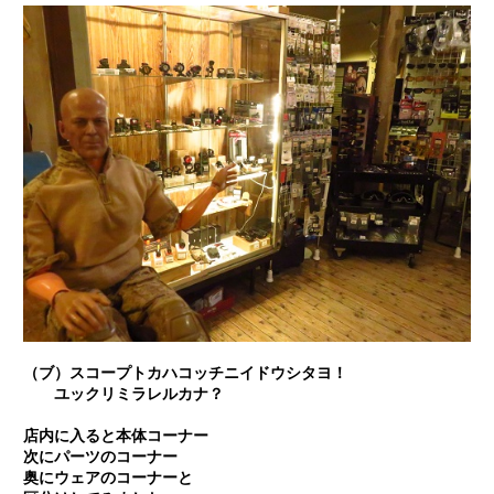
（ブ）スコープトカハコッチニイドウシタヨ！
ユックリミラレルカナ？
店内に入ると
本体コーナー
次に
パーツのコーナー
奥に
ウェアのコーナー
と