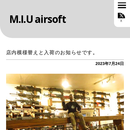
M.I.U airsoft
TOP
お知らせ
ONLINE SHOP
MIUについて
カスタムサービス
店内模様替えと入荷のお知らせです。
スタッフ紹介
ルール
2023年7月24日
ギャラリー
ブログ
お問い合わせ
会社概要